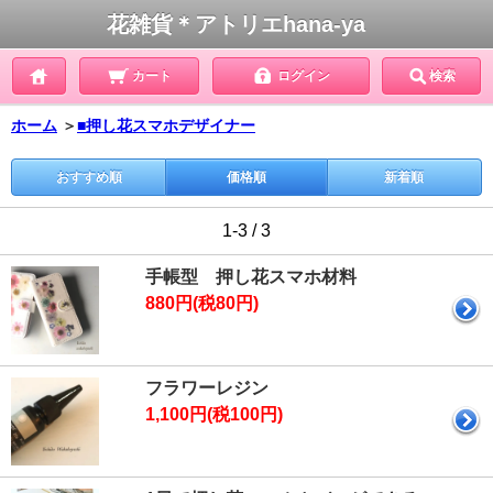
花雑貨＊アトリエhana-ya
カート
ログイン
検索
ホーム
＞
■押し花スマホデザイナー
おすすめ順
価格順
新着順
1-3 / 3
手帳型 押し花スマホ材料
880円(税80円)
フラワーレジン
1,100円(税100円)