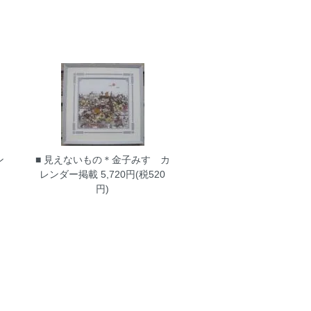
ン
■ 見えないもの＊金子みすゞカ
レンダー掲載
5,720円(税520
円)